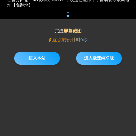
址【免翻墙】
▼
▼
完成
屏幕截图
页面跳转倒计时
0
秒
进入本站
进入极速纯净版